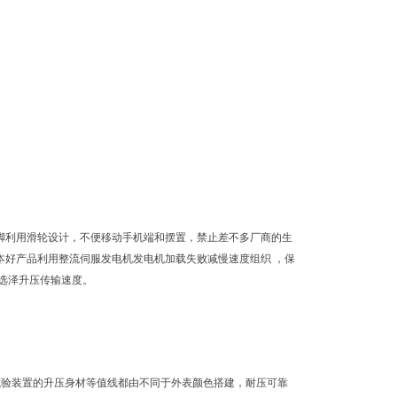
脚利用滑轮设计，不便移动手机端和摆置，禁止差不多厂商的生
本好产品利用整流伺服发电机发电机加载失败减慢速度组织 ，保
选泽升压传输速度。
试验装置的升压身材等值线都由不同于外表颜色搭建，耐压可靠