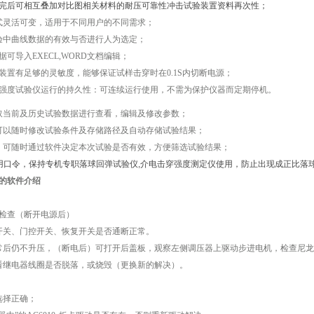
完后可相互叠加对比图相关材料的耐压可靠性冲击试验装置资料再次性；
式灵活可变，适用于不同用户的不同需求；
验中曲线数据的有效与否进行人为选定；
据可导入EXECL,WORD文档编辑；
护装置有足够的灵敏度，能够保证试样击穿时在0.1S内切断电源；
穿强度试验仪运行的持久性：可连续运行使用，不需为保护仪器而定期停机。
取当前及历史试验数据进行查看，编辑及修改参数；
可以随时修改试验条件及存储路径及自动存储试验结果；
，可随时通过软件决定本次试验是否有效，方便筛选试验结果；
用口令，保持专机专职落球回弹试验仪,介电击穿强度测定仪使用，防止出现成正比落
的软件介绍
检查（断开电源后）
开关、门控开关、恢复开关是否通断正常。
常后仍不升压，（断电后）可打开后盖板，观察左侧调压器上驱动步进电机，检查尼
看继电器线圈是否脱落，或烧毁（更换新的解决）。
选择正确；