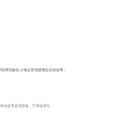
球回弹试验仪,介电击穿强度测定仪误使用；
龙传动皮带是否脱落、打滑或滞住。