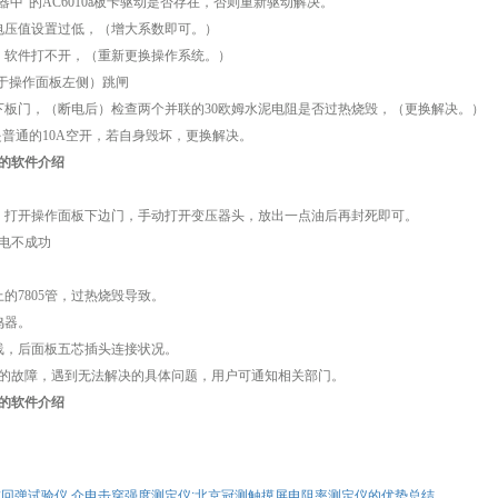
器中”的AC6010a板卡驱动是否存在，否则重新驱动解决。
电压值设置过低，（增大系数即可。）
，软件打不开，（重新更换操作系统。）
位于操作面板左侧）跳闸
下板门，（断电后）检查两个并联的30欧姆水泥电阻是否过热烧毁，（更换解决。）
”是普通的10A空开，若自身毁坏，更换解决。
的软件介绍
，打开操作面板下边门，手动打开变压器头，放出一点油后再封死即可。
电不成功
的7805管，过热烧毁导致。
鸣器。
线，后面板五芯插头连接状况。
的故障，遇到无法解决的具体问题，用户可通知相关部门。
的软件介绍
回弹试验仪,介电击穿强度测定仪:北京冠测触摸屏电阻率测定仪的优势总结