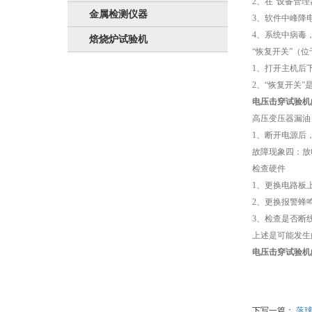
2、在“设备管理
金属检测仪器
3、软件中峰降
4、系统中病毒
焙烧炉试验机
“恢复开关”（
1、打开主机后
2、“恢复开关
电压击穿试验机
高压变压器漏油
1、断开电源后
故障现象四：放
检查硬件
1、更换电路板上
2、更换报警蜂
3、检查是否断
上述是可能发生
电压击穿试验机
下写一篇：
落球