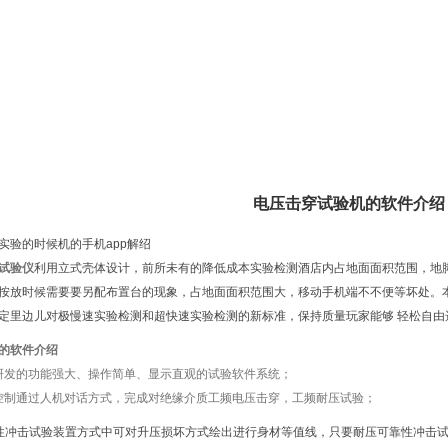
电压击穿试验机的软件介绍
实验的时候机的手机app解绍
试验仪
利用立式壳体设计，前所未有的降低成本实验检测酒店内占地面面积范围，地
按放时候需要要另配布置台的现象，占地面面积范围大，移动手机端不不便等坏处。
定里边儿对极慢速实验检测和超快速实验检测的新标准，保持质量玩家能够 轻松自由
的软件介绍
研发的功能强大、操作简单、显示直观的试验软件系统；
控制通过人机对话方式，完成对绝缘介质工频电压击穿，工频耐压试验；
性冲击试验装置方式中可对升压损坏方式绘出进行身材等值线，只要耐压可靠性冲击