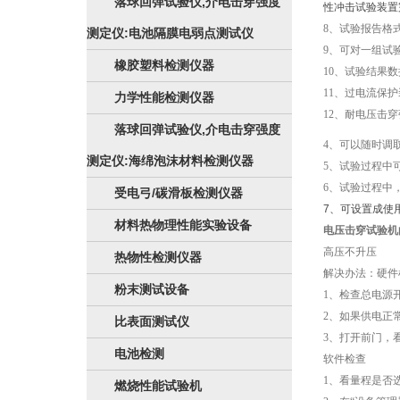
落球回弹试验仪,介电击穿强度
性冲击试验装置
8、试验报告格
测定仪:电池隔膜电弱点测试仪
9、可对一组试
橡胶塑料检测仪器
10、试验结果数
11、过电流保
力学性能检测仪器
12、耐电压击
落球回弹试验仪,介电击穿强度
4、可以随时调
测定仪:海绵泡沫材料检测仪器
5、试验过程中
6、试验过程中
受电弓/碳滑板检测仪器
7、可设置成使
材料热物理性能实验设备
电压击穿试验机
高压不升压
热物性检测仪器
解决办法：硬件
粉末测试设备
1、检查总电源
2、如果供电正
比表面测试仪
3、打开前门，
电池检测
软件检查
1、看量程是否
燃烧性能试验机