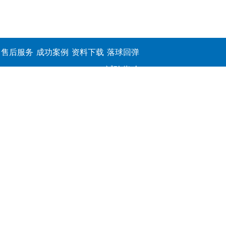
售后服务
成功案例
资料下载
落球回弹
试验仪,介
电击穿强
度测定仪