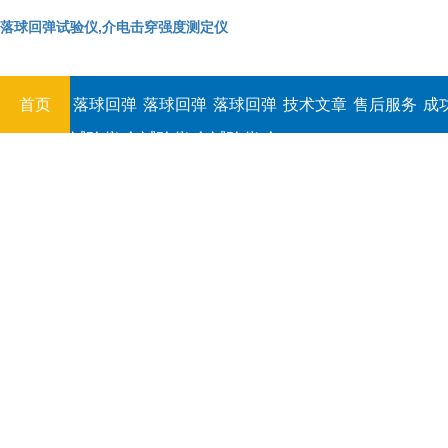
落球回弹试验仪,介电击穿强度测定仪
首页
落球回弹
落球回弹
落球回弹
技术文章
售后服务
成
试验仪,介
试验仪,介
试验仪,介
电击穿强
电击穿强
电击穿强
度测定仪
度测定仪
度测定仪