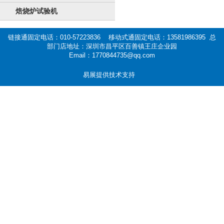
焙烧炉试验机
链接通固定电话：010-57223836 移动式通固定电话：13581986395 总
部门店地址：深圳市昌平区百善镇王庄企业园
Email：1770844735@qq.com
易展提供技术支持