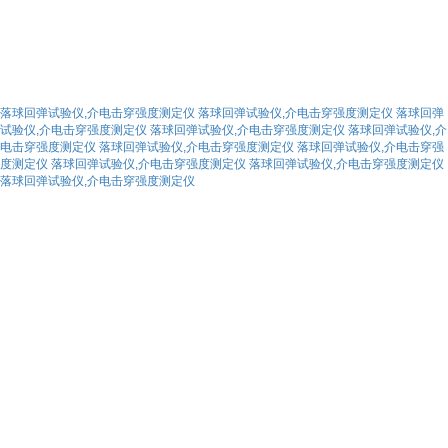
落球回弹试验仪,介电击穿强度测定仪
落球回弹试验仪,介电击穿强度测定仪
落球回弹
试验仪,介电击穿强度测定仪
落球回弹试验仪,介电击穿强度测定仪
落球回弹试验仪,介
电击穿强度测定仪
落球回弹试验仪,介电击穿强度测定仪
落球回弹试验仪,介电击穿强
度测定仪
落球回弹试验仪,介电击穿强度测定仪
落球回弹试验仪,介电击穿强度测定仪
落球回弹试验仪,介电击穿强度测定仪