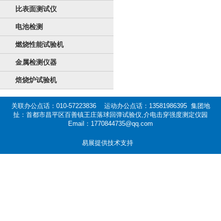
比表面测试仪
电池检测
燃烧性能试验机
金属检测仪器
焙烧炉试验机
关联办公点话：010-57223836 运动办公点话：13581986395 集团地
扯：首都市昌平区百善镇王庄落球回弹试验仪,介电击穿强度测定仪园
Email：1770844735@qq.com
易展提供技术支持