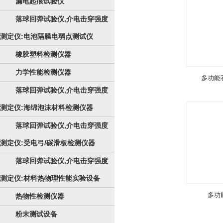
漏电起痕试验仪
落球回弹试验仪,介电击穿强度
测定仪:电池隔膜电弱点测试仪
橡胶塑料检测仪器
力学性能检测仪器
多功能
落球回弹试验仪,介电击穿强度
测定仪:海绵泡沫材料检测仪器
落球回弹试验仪,介电击穿强度
测定仪:受电弓/碳滑板检测仪器
落球回弹试验仪,介电击穿强度
测定仪:材料热物理性能实验设备
多功
热物性检测仪器
粉末测试设备