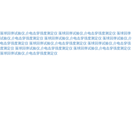
落球回弹试验仪,介电击穿强度测定仪
落球回弹试验仪,介电击穿强度测定仪
落球回弹
试验仪,介电击穿强度测定仪
落球回弹试验仪,介电击穿强度测定仪
落球回弹试验仪,介
电击穿强度测定仪
落球回弹试验仪,介电击穿强度测定仪
落球回弹试验仪,介电击穿强
度测定仪
落球回弹试验仪,介电击穿强度测定仪
落球回弹试验仪,介电击穿强度测定仪
落球回弹试验仪,介电击穿强度测定仪