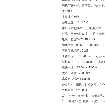
本试验机采用计算机控制技术，利
该机可靠性好、精度高，符合专业
率100%。
主要技术参数
使用温度：10—35℃
附近无大的振源，无强的电磁场。
环境中无腐蚀性介质，并注意做到
电源：交流220V±10% 2A
锤体质量：0.250—15.000kg 0.1
锤体质量精度：0.1%
工作台行程：0—400mm（可以
试样直径：10—400mm（可以
锤头半径： D25mm D90mm
大冲击高度：2000mm
高度定位误差：±2mm
外形尺寸：主机（长×宽×高）700mm
整机重量：约450kg
14、 冲击中心与夹具中心偏差不大
15、 电磕头提升机构：大提升力20