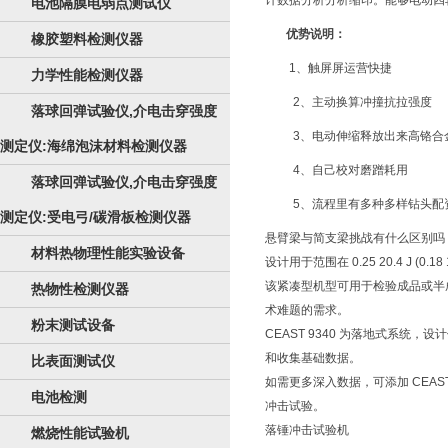
计数据分析分析缩印。能够电动四
电池隔膜电弱点测试仪
优势说明：
橡胶塑料检测仪器
1、触屏屏运营快捷
力学性能检测仪器
2、主动换算冲撞抗拉强度
落球回弹试验仪,介电击穿强度
3、电动伸缩释放出来高铬合
测定仪:海绵泡沫材料检测仪器
4、自己校对磨蹭耗用
落球回弹试验仪,介电击穿强度
5、流程里有多种多样钻头配
测定仪:受电弓/碳滑板检测仪器
悬臂梁与简支梁挑战有什么区别吗
材料热物理性能实验设备
设计用于范围在 0.25 20.4 J (0.1
该紧凑型机型可用于检验成品或半成
热物性检测仪器
术难题的需求。
粉末测试设备
CEAST 9340 为落地式系统，设
和收集基础数据。
比表面测试仪
如需更多深入数据，可添加 CEAS
电池检测
冲击试验。
落锤冲击试验机
燃烧性能试验机