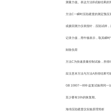
测量力值。表达方法B试验结果的简
方法C一瞬时压陷硬度的测定预压
或拨回测力仪表指针．压陷试样，压
记录力值，用牛顿表示，取其瞬时
卸除负荷
方法C为快速质量控制试验，所得
应注意本方法与方法A所得结果可
GB 10807一899 盆复试验用
至少要有16h的恢复期。
海绵压陷硬度仪实验原理简析