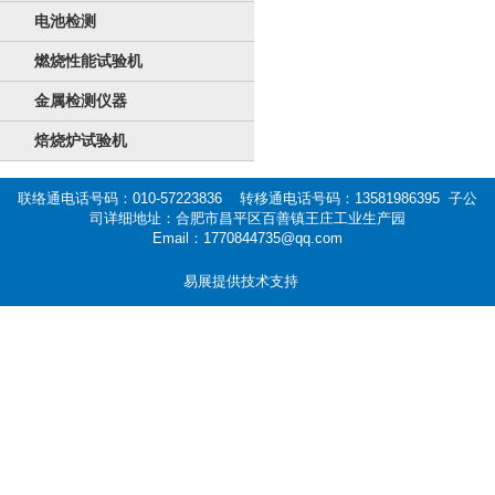
电池检测
燃烧性能试验机
金属检测仪器
焙烧炉试验机
联络通电话号码：010-57223836 转移通电话号码：13581986395 子公
司详细地址：合肥市昌平区百善镇王庄工业生产园
Email：1770844735@qq.com
易展提供技术支持