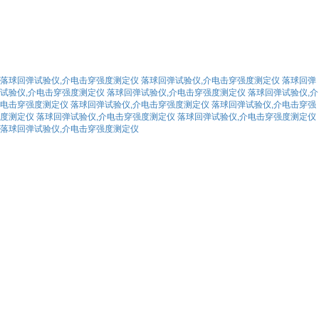
落球回弹试验仪,介电击穿强度测定仪
落球回弹试验仪,介电击穿强度测定仪
落球回弹
试验仪,介电击穿强度测定仪
落球回弹试验仪,介电击穿强度测定仪
落球回弹试验仪,介
电击穿强度测定仪
落球回弹试验仪,介电击穿强度测定仪
落球回弹试验仪,介电击穿强
度测定仪
落球回弹试验仪,介电击穿强度测定仪
落球回弹试验仪,介电击穿强度测定仪
落球回弹试验仪,介电击穿强度测定仪