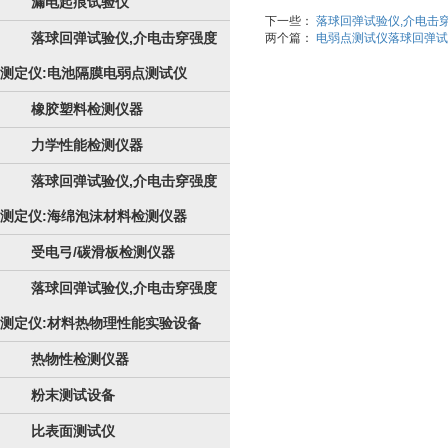
漏电起痕试验仪
下一些：
落球回弹试验仪,介电击
落球回弹试验仪,介电击穿强度
两个篇：
电弱点测试仪落球回弹试
测定仪:电池隔膜电弱点测试仪
橡胶塑料检测仪器
力学性能检测仪器
落球回弹试验仪,介电击穿强度
测定仪:海绵泡沫材料检测仪器
受电弓/碳滑板检测仪器
落球回弹试验仪,介电击穿强度
测定仪:材料热物理性能实验设备
热物性检测仪器
粉末测试设备
比表面测试仪