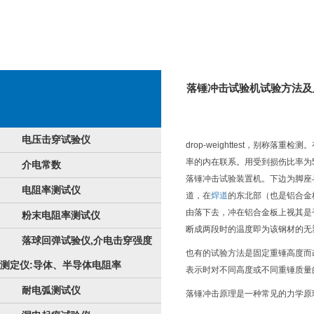
落锤冲击试验机试验方法及
电压击穿试验仪
drop-weighttest，
率的内在联系。用受到损伤比率为5
介电常数
落锤冲击试验装置机。下边为脚座
电阻率测试仪
道，在
焊道
的东北部（也是铝合金
由落下去，冲在铝合金板上视其是
粉末电阻率测试仪
断成两段时的温度即为该钢材的无
落球回弹试验仪,介电击穿强度
也有的试验方法是固定重锤高度而
测定仪:导体、半导体电阻率
表示时对不同高度或不同重锤质量
耐电弧测试仪
落锤冲击原理是一种常见的力学原