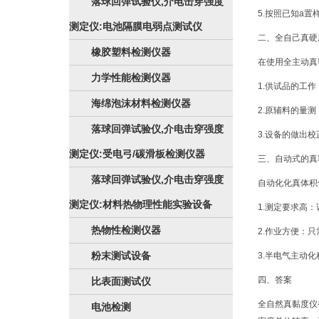
落球回弹试验仪,介电击穿强度
5.按照已知a
测定仪:电池隔膜电弱点测试仪
二、全自己真硬
橡胶塑料检测仪器
在使用全主动真
力学性能检测仪器
1.供试品的工
海绵泡沫材料检测仪器
2.原辅料的量
落球回弹试验仪,介电击穿强度
3.设备的做出
测定仪:受电弓/碳滑板检测仪器
三、自动式的真
落球回弹试验仪,介电击穿强度
自动化化真体积
测定仪:材料热物理性能实验设备
1.测定要求高：
热物性检测仪器
2.作业方便：
粉末测试设备
3.半电气主动
四、答案
比表面测试仪
全自然真黏度仪
电池检测