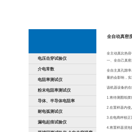
全自动真密
全主动真比热容
电压击穿试验仪
一、全自己真密
介电常数
全自主真孔隙率
量的会影响，实
电阻率测试仪
该机器设备的在
粉末电阻率测试仪
1.将待测图纸
导体、半导体电阻率
2.在置样器内
耐电弧测试仪
3.在电商秤校
漏电起痕试验仪
4.将置样器浸