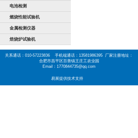
电池检测
燃烧性能试验机
金属检测仪器
焙烧炉试验机
关系通话：010-57223836 手机端通话：13581986395 厂家注册地址：
合肥市昌平区百善镇王庄工农业园
Email：1770844735@qq.com
易展提供技术支持