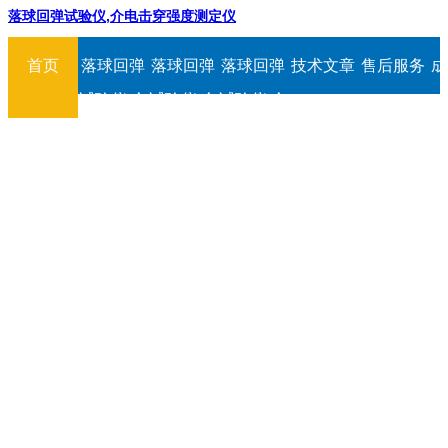
落球回弹试验仪,介电击穿强度测定仪
首页
落球回弹
落球回弹
落球回弹
技术文章
售后服务
成
试验仪,介
试验仪,介
试验仪,介
电击穿强
电击穿强
电击穿强
度测定仪
度测定仪
度测定仪