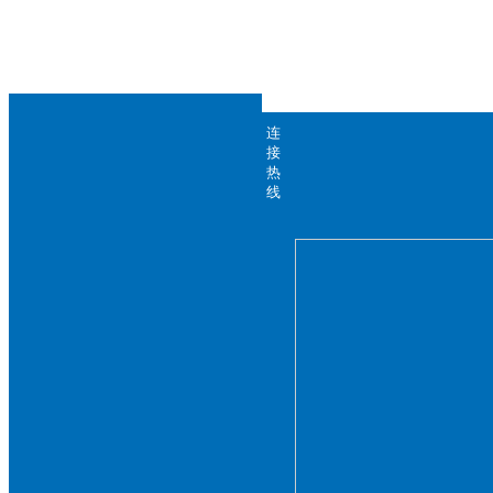
食品宝贝详情
连
接
热
线
所在位置:
首页
>
产品目录
>
燃
电压击穿试验仪
介电常数
电阻率测试仪
粉末电阻率测试仪
导体、半导体电阻率
耐电弧测试仪
漏电起痕试验仪