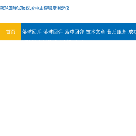
落球回弹试验仪,介电击穿强度测定仪
首页
落球回弹
落球回弹
落球回弹
技术文章
售后服务
成
试验仪,介
试验仪,介
试验仪,介
电击穿强
电击穿强
电击穿强
度测定仪
度测定仪
度测定仪