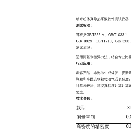
纳米粉体真导热系数软件测试仪器
测试标准
：
可根据GB/T533-A 、GB/T1033.1、 
GB/T8929、GB/T1713、GB/T208
测试原理：
适用阿基米德浮力法，结合专业比
行业应用
：
塑炼产品、非泡沫生成橡胶、炭素
颗粒和半固态物颗粒油气沥表黏度
计算烧开法、环境真黏度计算计算
验室。
技术参数：
Z
款型
0.
侧量空间
0.
高密度的精密度