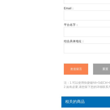
Email：
平台名字：
结合具体地址：
注：1.可以使用快捷键Alt+S或Ctrl+
2.如有必要,请您留下您的详细联系方
相关的商品