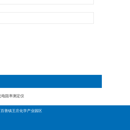
态电阻率测定仪
昌平区百善镇王庄化学产业园区