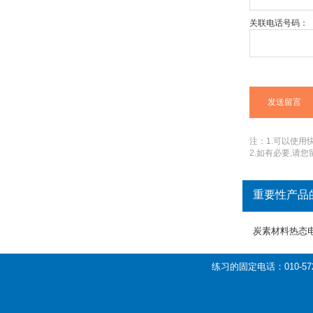
关联电话号码：
注：1.可以使用快捷
2.如有必要,请
重要性产品
炭素材料热态
练习的固定电话：010-5