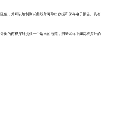
电阻值，并可以绘制测试曲线并可导出数据和保存电子报告。具有
给外侧的两根探针提供一个适当的电流，测量试样中间两根探针的