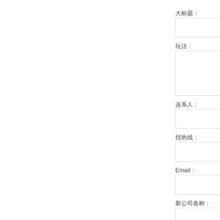
大标题：
玩法：
连系人：
找热线：
Email：
新公司各称：