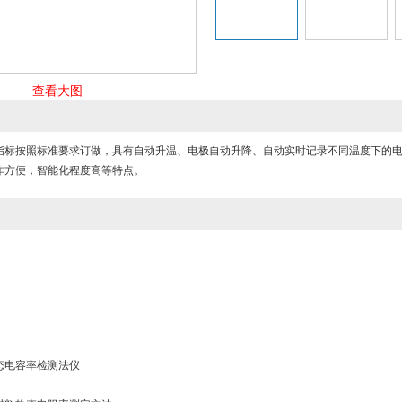
查看大图
指标按照标准要求订做，具有自动升温、电极自动升降、自动实时记录不同温度下的
作方便，智能化程度高等特点。
态电容率检测法仪